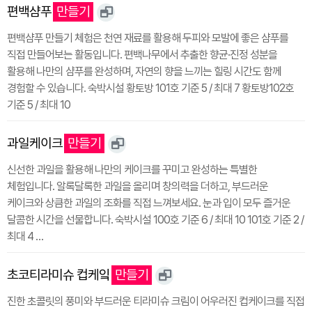
편백샴푸
만들기
편백샴푸 만들기 체험은 천연 재료를 활용해 두피와 모발에 좋은 샴푸를
직접 만들어보는 활동입니다. 편백나무에서 추출한 향균·진정 성분을
활용해 나만의 샴푸를 완성하며, 자연의 향을 느끼는 힐링 시간도 함께
경험할 수 있습니다. 숙박시설 황토방 101호 기준 5 / 최대 7 황토방102호
기준 5 / 최대 10
과일케이크
만들기
신선한 과일을 활용해 나만의 케이크를 꾸미고 완성하는 특별한
체험입니다. 알록달록한 과일을 올리며 창의력을 더하고, 부드러운
케이크와 상큼한 과일의 조화를 직접 느껴보세요. 눈과 입이 모두 즐거운
달콤한 시간을 선물합니다. 숙박시설 100호 기준 6 / 최대 10 101호 기준 2 /
최대 4 …
초코티라미슈 컵케잌
만들기
진한 초콜릿의 풍미와 부드러운 티라미슈 크림이 어우러진 컵케이크를 직접