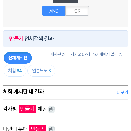
AND
OR
만들기
전체검색 결과
게시판 2개
게시물 67개
1/7 페이지 열람 중
전체게시판
체험
언론보도
64
3
체험 게시판 내 결과
더보기
감자빵
만들기
체험
나만의 문패
만들기