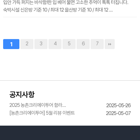
입안 가득 퍼지는 바삭함!한 입 베어 물면 고소한 추억이 톡톡 터집니다.
숙박시설 신은방 기준 10 / 최대 12 을산방 기준 10 / 최대 12 …
1
2
3
4
5
6
7
공지사항
2025 농촌크리에이투어 함라
2025-05-26
한옥체험관 웨딩의상체험
[농촌크리에이투어] 5월 리뷰 이벤트
2025-05-07