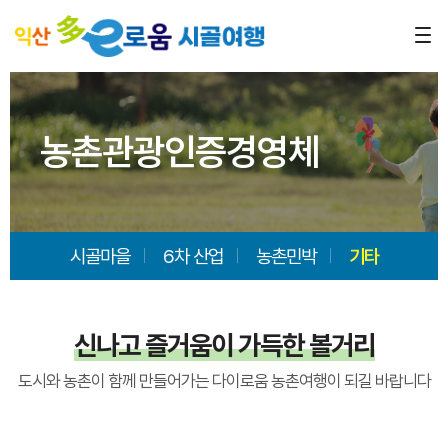
농촌관광인증경영체
시골마을
6차 산업
농촌민박
기타
신나고 즐거움이 가득한 볼거리
도시와 농촌이 함께 만들어가는 다이로움 농촌여행이 되길 바랍니다