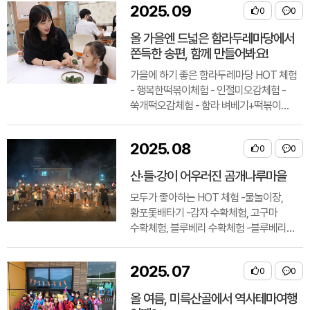
2025
.
09
0
0
올 가을엔 드넓은 함라두레마당에서
쫀득한 송편, 함께 만들어봐요!
가을에 하기 좋은 함라두레마당 HOT 체험
- 행복한떡볶이체험 - 인절미오감체험 -
쑥개떡오감체험 - 함라 벼베기+떡볶이
만들기 <주변 관광지> 함라한옥마을 :
천석지기..
2025
.
08
0
0
산·들·강이 어우러진 곰개나루마을
모두가 좋아하는 HOT 체험 -물놀이장,
황포돛배타기 -감자 수확체험, 고구마
수확체험, 블루베리 수확체험 -블루베리
인절미만들기, 블루베리케이크,
쌀비누만들기 <주변 관..
2025
.
07
0
0
올 여름, 미륵산골에서 역사테마여행