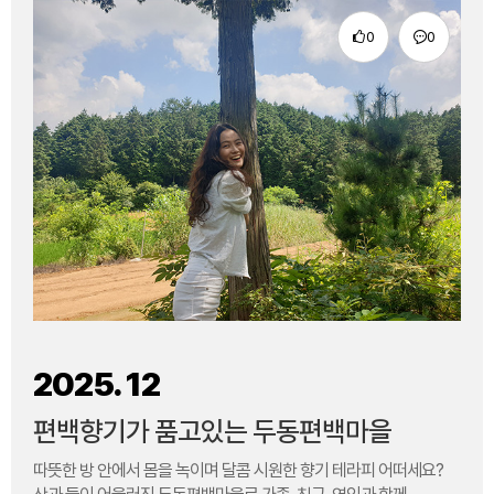
0
0
2025
.
12
편백향기가 품고있는 두동편백마을
따뜻한 방 안에서 몸을 녹이며 달콤 시원한 향기 테라피 어떠세요?