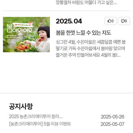
깡통열차 바람도 머물다 가고 싶은
성당포구마을 자전거타기체험
바람개비열차 파란..
2025
.
04
0
0
봄을 한껏 느낄 수 있는 지도
싱그런 4월, 수은마을은 새콤달콤 예쁜 봄
딸기로 가득 수은마을에서 봄바람 맞으며
즐거운 추억 만들어보세요 4월의 봄!
새콤달콤한 맛은 수은마을 딸기가 최고에요
아이들과 어른들도 쉽게 따고 먹을 수 있는
수은마을로 오세요! ..
공지사항
2025 농촌크리에이투어 함라
2025-05-26
한옥체험관 웨딩의상체험
[농촌크리에이투어] 5월 리뷰 이벤트
2025-05-07