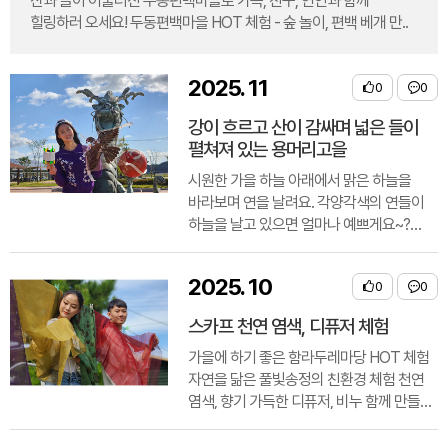
산과 들이 어울러진 두동편백마을로 가족, 친구, 연인과 함께
힐링하러 오세요! 두동편백마을 HOT 체험 - 숲 놀이, 편백 베개 만..
2025
.
11
0
0
강이 흐르고 산이 감싸며 넓은 들이
펼쳐져 있는 용머리고을
시원한 가을 하늘 아래에서 맑은 하늘을
바라보며 연을 날려요. 각양각색의 연들이
하늘을 날고 있으면 얼마나 예쁘게요~?
드넓은 용머리고을에서 가족, 친구, 연인과
함께 행복한 추억 만들어봐요! 가..
2025
.
10
0
0
스카프 천연 염색, 디퓨저 체험
가을에 하기 좋은 함라두레마당 HOT 체험
자연을 닮은 풀빛송정의 친환경 체험 천연
염색, 향기 가득한 디퓨저, 비누 함께 만들어
봐요. <주변 관광지> 미륵사 : 백제의..