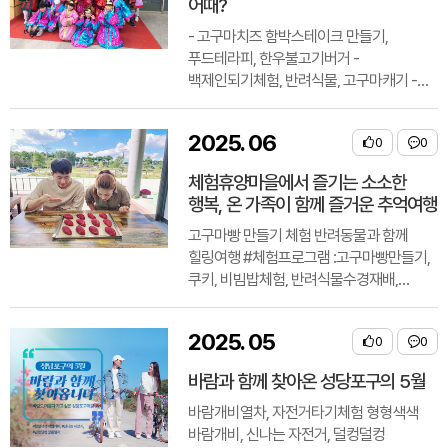
어때?
- 고구마치즈 함박스테이크 만들기,
푸드테라피, 한우불고기버거 -
백제인되기체험, 반려식물, 고구마캐기 -
미륵사석탑 모양 무드등 만들기 <주변
관광지> 미륵사지 :..
2025
.
06
0
0
체험휴양마을에서 즐기는 소소한
행복, 온 가족이 함께 즐거운 추억여행
고구마빵 만들기 체험 반려동물과 함께
힐링여행 #체험프로그램 :고구마빵만들기,
쿠키, 비빔밥체험, 반려식물수경재배,
숙박체험, 고구마캐기, 캠프파이어 <주변
관광지> ..
2025
.
05
0
0
바람과 함께 찾아온 성당포구의 5월
바람개비열차, 자전거타기체험 형형색색
바람개비, 신나는 자전거, 덜컹덜컹