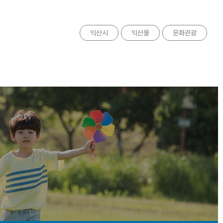
익산시
익산몰
문화관광