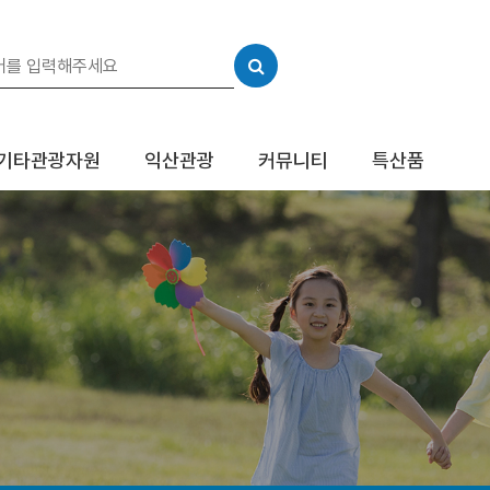
기타관광자원
익산관광
커뮤니티
특산품