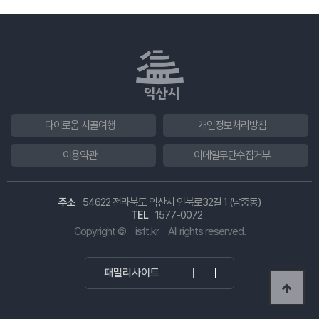
다이로움 시골여행
개인정보처리방침
이용약관
이메일무단수집거부
주소
54622 전라북도 익산시 인북로32길 1 (남중동)
TEL
1577-0072
Copyright ©
isft.kr
All rights reserved.
패밀리사이트