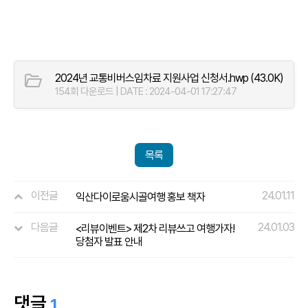
2024년 교통비버스임차료 지원사업 신청서.hwp
(43.0K)
154회 다운로드 | DATE : 2024-04-01 17:27:47
목록
이전글
24.01.11
익산다이로움시골여행 홍보 책자
다음글
24.01.03
<리뷰이벤트> 제2차 리뷰쓰고 여행가자!
당첨자 발표 안내
댓글
1