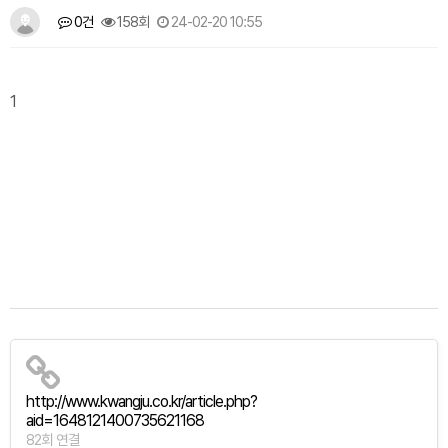
0건
158회
24-02-20 10:55
1
http://www.kwangju.co.kr/article.php?
aid=1648121400735621168
82회 연결