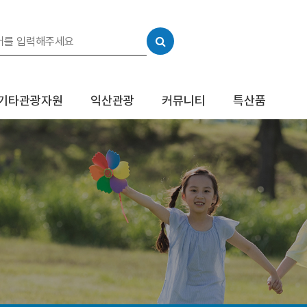
기타관광자원
익산관광
커뮤니티
특산품