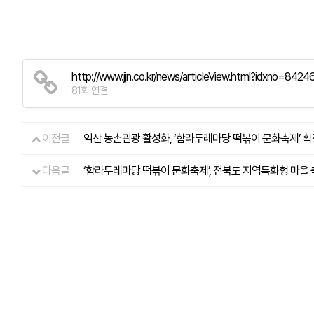
http://www.jjn.co.kr/news/articleView.html?idxno=8424
81회 연결
이전글
익산 농촌관광 활성화, ‘함라두레마당 떡볶이 문화축제’ 확정.(20
다음글
‘함라두레마당 떡볶이 문화축제’, 전북도 지역특화형 마을 축제 선