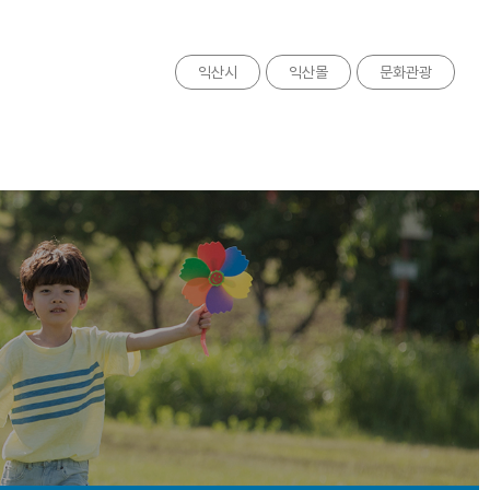
익산시
익산몰
문화관광