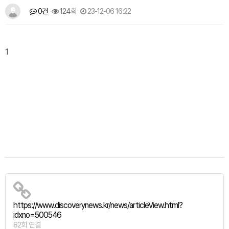
0건
124회
23-12-06 16:22
1
https://www.discoverynews.kr/news/articleView.html?
idxno=500546
82회 연결