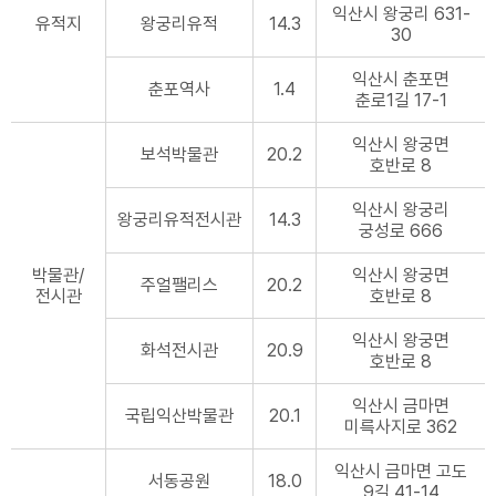
익산시 왕궁리 631-
유적지
왕궁리유적
14.3
30
익산시 춘포면
춘포역사
1.4
춘로1길 17-1
익산시 왕궁면
보석박물관
20.2
호반로 8
익산시 왕궁리
왕궁리유적전시관
14.3
궁성로 666
박물관/
익산시 왕궁면
주얼팰리스
20.2
전시관
호반로 8
익산시 왕궁면
화석전시관
20.9
호반로 8
익산시 금마면
국립익산박물관
20.1
미륵사지로 362
익산시 금마면 고도
서동공원
18.0
9길 41-14