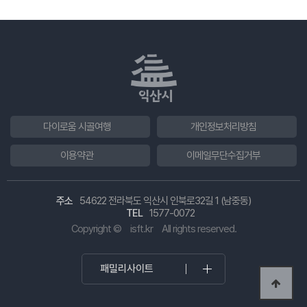
다이로움 시골여행
개인정보처리방침
이용약관
이메일무단수집거부
주소
54622 전라북도 익산시 인북로32길 1 (남중동)
TEL
1577-0072
Copyright ©
isft.kr
All rights reserved.
패밀리사이트