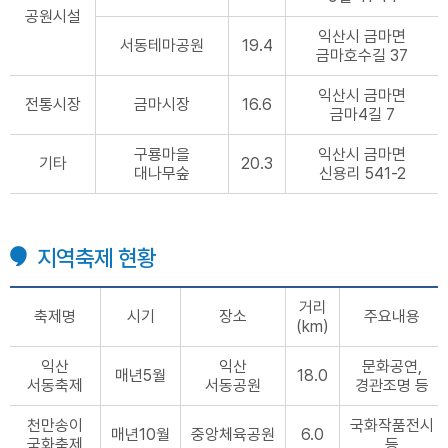
공원시설
익산시 금마면
서동테마공원
19.4
금마호수길 37
익산시 금마면
전통시장
금마시장
16.6
금마4길 7
구룡마을
익산시 금마면
기타
20.3
대나무숲
신용리 541-2
지역축제 현황
거리
축제명
시기
장소
주요내용
(km)
익산
익산
문화공연,
매년5월
18.0
서동축제
서동공원
경관조명 등
천만송이
국화작품전시
매년10월
중앙체육공원
6.0
국화축제
등