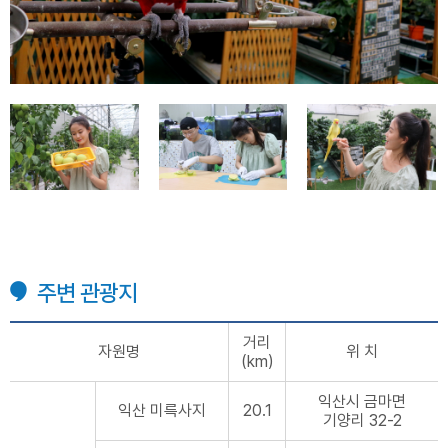
주변 관광지
거리
자원명
위 치
(km)
익산시 금마면
익산 미륵사지
20.1
기양리 32-2