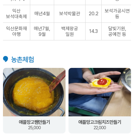
익산
보석가공시연
매년4월
보석박물관
20.2
보석대축제
등
익산문화재
매년7월,
백제왕궁
달빛기원,
14.3
야행
9월
일원
공예전 등
농촌체험
애플망고쨈만들기
애플망고크림치즈만들기
25,000
22,000