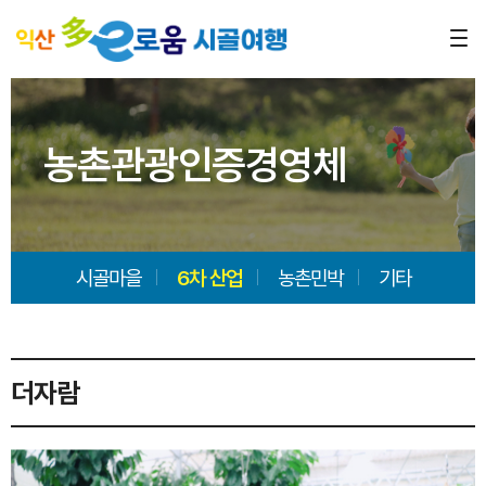
농촌관광인증경영체
시골마을
6차 산업
농촌민박
기타
더자람