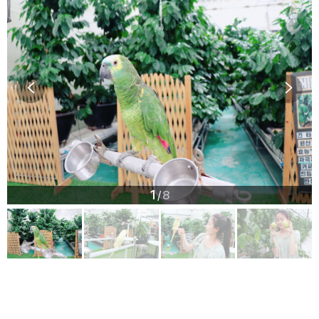
1
8
/