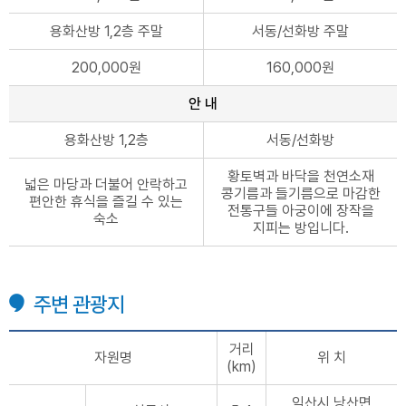
용화산방 1,2층 주말
서동/선화방 주말
200,000원
160,000원
안 내
용화산방 1,2층
서동/선화방
황토벽과 바닥을 천연소재
넓은 마당과 더불어 안락하고
콩기름과 들기름으로 마감한
편안한 휴식을 즐길 수 있는
전통구들 아궁이에 장작을
숙소
지피는 방입니다.
주변 관광지
거리
자원명
위 치
(km)
익산시 낭산면