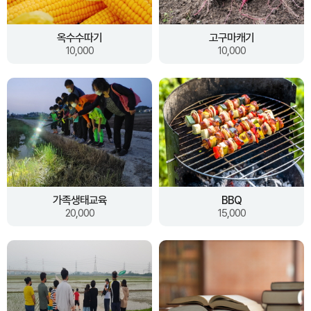
옥수수따기
고구마캐기
10,000
10,000
가족생태교육
BBQ
20,000
15,000