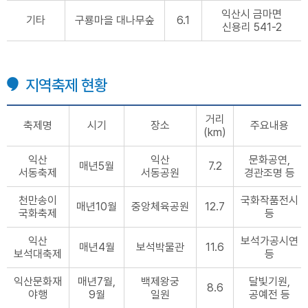
익산시 금마면
기타
구룡마을 대나무숲
6.1
신용리 541-2
지역축제 현황
거리
축제명
시기
장소
주요내용
(km)
익산
익산
문화공연,
매년5월
7.2
서동축제
서동공원
경관조명 등
천만송이
국화작품전시
매년10월
중앙체육공원
12.7
국화축제
등
익산
보석가공시연
매년4월
보석박물관
11.6
보석대축제
등
익산문화재
매년7월,
백제왕궁
달빛기원,
8.6
야행
9월
일원
공예전 등