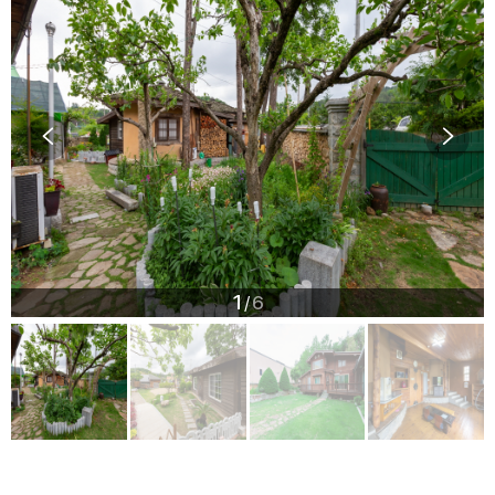
1
6
/