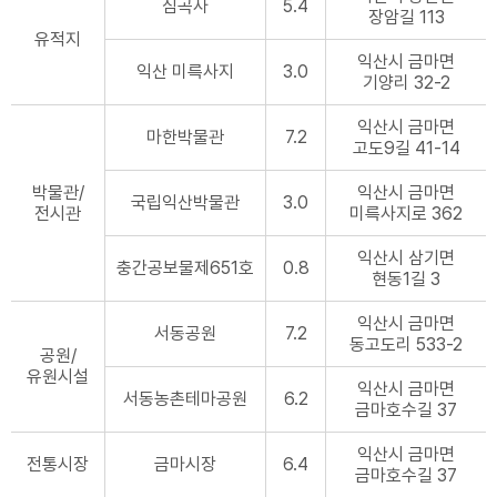
심곡사
5.4
장암길 113
유적지
익산시 금마면
익산 미륵사지
3.0
기양리 32-2
익산시 금마면
마한박물관
7.2
고도9길 41-14
박물관/
익산시 금마면
국립익산박물관
3.0
전시관
미륵사지로 362
익산시 삼기면
충간공보물제651호
0.8
현동1길 3
익산시 금마면
서동공원
7.2
동고도리 533-2
공원/
유원시설
익산시 금마면
서동농촌테마공원
6.2
금마호수길 37
익산시 금마면
전통시장
금마시장
6.4
금마호수길 37