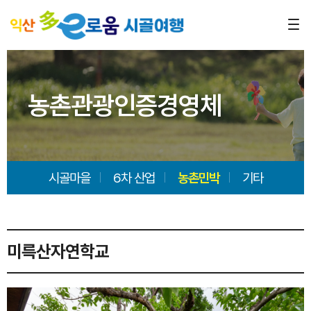
농촌관광인증경영체
시골마을
6차 산업
농촌민박
기타
미륵산자연학교