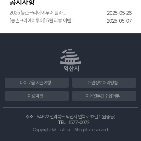
공지사항
2025 농촌크리에이투어 함라
2025-05-26
한옥체험관 웨딩의상체험
[농촌크리에이투어] 5월 리뷰 이벤트
2025-05-07
다이로움 시골여행
개인정보처리방침
이용약관
이메일무단수집거부
주소
54622 전라북도 익산시 인북로32길 1 (남중동)
TEL
1577-0072
Copyright ©
isft.kr
All rights reserved.