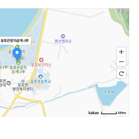
웅포관광지곰개나루
100m