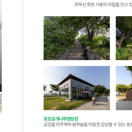
최무선 화포 사용의 비밀을 안고 
웅포곰개나루캠핑장
금강을 마주하며 밤하늘을 마음껏 감상할 수 있는 웅