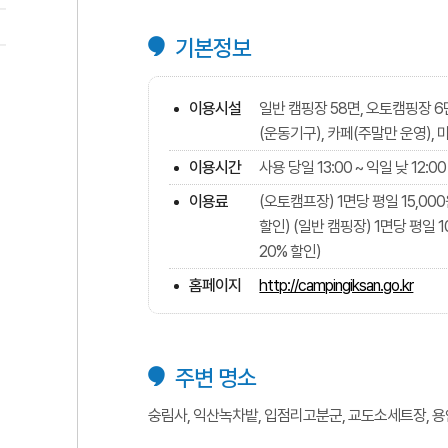
기본정보
이용시설
일반 캠핑장 58면, 오토캠핑장 6면
(운동기구), 카페(주말만 운영), 
이용시간
사용 당일 13:00 ~ 익일 낮 12:00
이용료
(오토캠프장) 1면당 평일 15,00
할인) (일반 캠핑장) 1면당 평일 
20% 할인)
홈페이지
http://campingiksan.go.kr
주변 명소
숭림사, 익산녹차밭, 입점리고분군, 교도소세트장, 용안