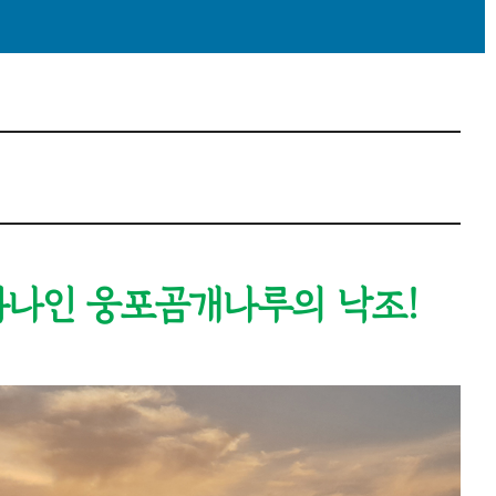
 하나인 웅포곰개나루의 낙조!