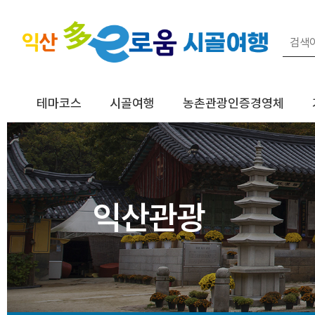
테마코스
시골여행
농촌관광인증경영체
익산관광