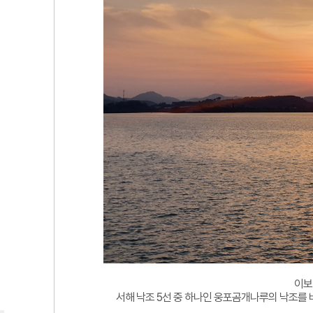
이보
서해 낙조 5선 중 하나인 웅포곰개나루의 낙조를