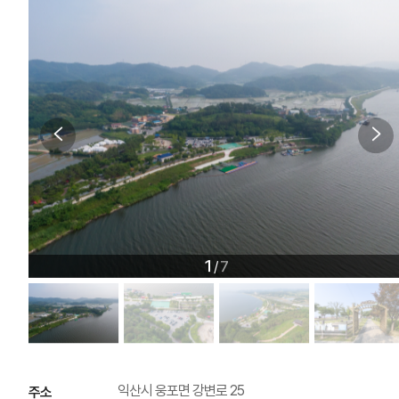
1
7
/
익산시 웅포면 강변로 25
주소