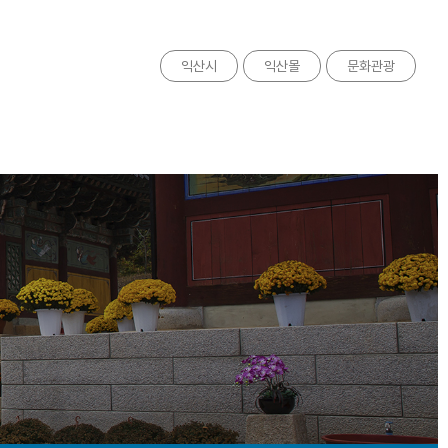
익산시
익산몰
문화관광