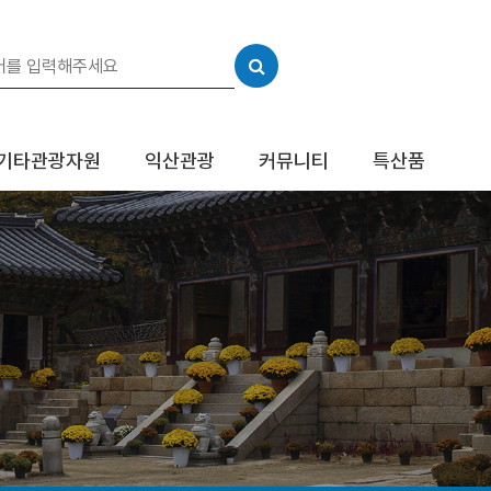
기타관광자원
익산관광
커뮤니티
특산품