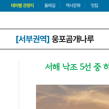
테마별 관광지
둘레길
역사문화
맛집
[서부권역]
웅포곰개나루
서해 낙조 5선 중