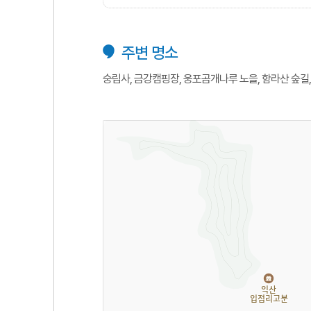
주변 명소
숭림사, 금강캠핑장, 웅포곰개나루 노을, 함라산 숲길,