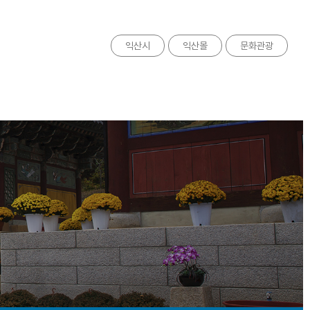
익산시
익산몰
문화관광