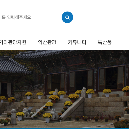
기타관광자원
익산관광
커뮤니티
특산품