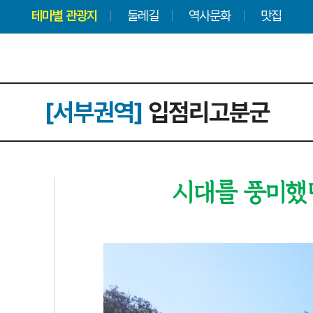
테마별 관광지
둘레길
역사문화
맛집
[서부권역]
입점리고분군
시대를 풍미했