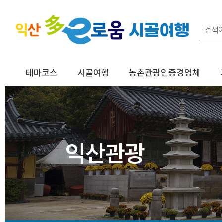
테마코스
시골여행
농촌관광인증경영체
익산관광