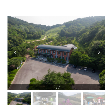
1
7
/