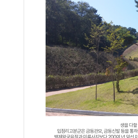
생을 다할
입점리고분군은 금동관모, 금동신발 등을 통하
백제왕궁유적과 미륵사지보다 200여 년 앞선 