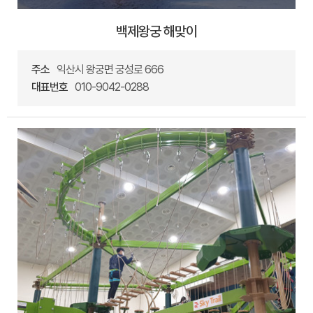
백제왕궁 해맞이
주소
익산시 왕궁면 궁성로 666
대표번호
010-9042-0288