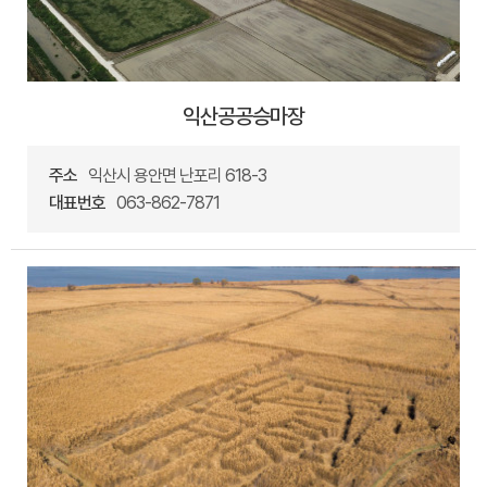
익산공공승마장
주소
익산시 용안면 난포리 618-3
대표번호
063-862-7871