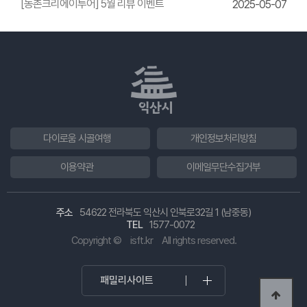
[농촌크리에이투어] 5월 리뷰 이벤트
2025-05-07
다이로움 시골여행
개인정보처리방침
이용약관
이메일무단수집거부
주소
54622 전라북도 익산시 인북로32길 1 (남중동)
TEL
1577-0072
Copyright ©
isft.kr
All rights reserved.
패밀리사이트