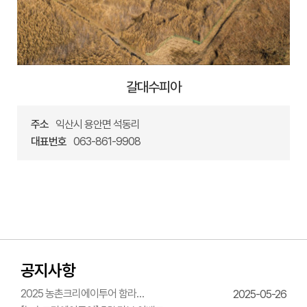
갈대수피아
주소
익산시 용안면 석동리
대표번호
063-861-9908
공지사항
2025 농촌크리에이투어 함라
2025-05-26
한옥체험관 웨딩의상체험