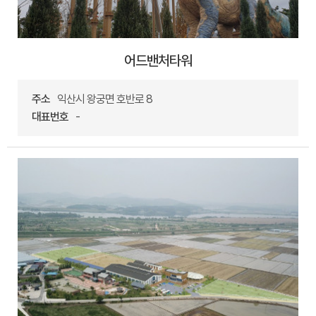
어드밴처타워
주소
익산시 왕궁면 호반로 8
대표번호
-