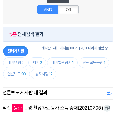
AND
OR
농촌
전체검색 결과
게시판 6개
게시물 108개
4/11 페이지 열람 중
전체게시판
테마여행
체험
테마별관광지
관광교육농원
2
2
1
1
언론보도
공지사항
90
12
언론보도 게시판 내 결과
더보기
익산
농촌
관광 활성화로 농가 소득 증대(2021.07.05.)