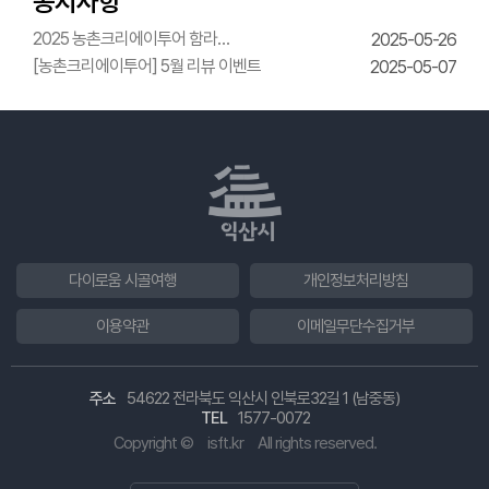
공지사항
2025 농촌크리에이투어 함라
2025-05-26
한옥체험관 웨딩의상체험
[농촌크리에이투어] 5월 리뷰 이벤트
2025-05-07
다이로움 시골여행
개인정보처리방침
이용약관
이메일무단수집거부
주소
54622 전라북도 익산시 인북로32길 1 (남중동)
TEL
1577-0072
Copyright ©
isft.kr
All rights reserved.