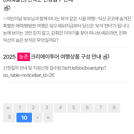
✨어린이날 부모님과 함께 떠나는 보석 같은 시골 여행✨익산 곳곳에 숨겨진
특별한 매력!평범한 여행은 잊으세요!지금부터 당신은 '보석 헌터'가 됩니다.
눈에 보이는 것만 믿지 말고, 감춰진 이야기를 찾아 떠나보세요!과연, 진짜
익산의 숨은 보석은 무엇일까요?
2025
농촌
크리에이투어 여행상품 구성 안내
신청절차 안내 및 지원신청 접수링크isft.kr/bbs/board.php?
bo_table=notice&wr_id=26
1
2
3
4
5
6
7
8
9
10