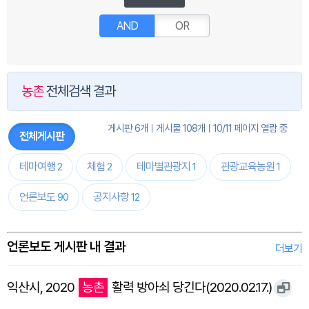
AND
OR
농촌
전체검색 결과
게시판 6개
게시물 108개
10/11 페이지 열람 중
전체게시판
테마여행
체험
테마별관광지
관광교육농원
2
2
1
1
언론보도
공지사항
90
12
언론보도 게시판 내 결과
더보기
익산시, 2020
농촌
활력 방아쇠 당긴다(2020.02.17.)