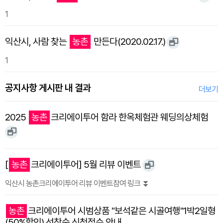
1
익산시, 사람 찾는
농촌
만든다(2020.02.17.)
1
공지사항 게시판 내 결과
더보기
2025
농촌
크리에이투어 함라 한옥체험관 웨딩의상체험
[
농촌
크리에이투어] 5월 리뷰 이벤트
익산시 농촌크리에이투어 리뷰 이벤트참여 링크 ⏬️
농촌
크리에이투어 시범상품 "보석같은 시골여행"1박2일형
(50%할인) 선착순 신청접수 안내