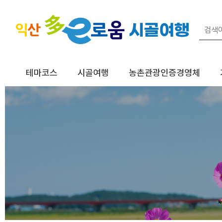
테마코스
시골여행
농촌관광인증경영체