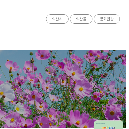
익산시
익산몰
문화관광