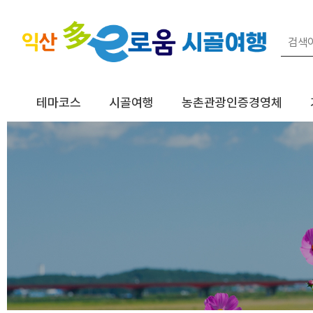
테마코스
시골여행
농촌관광인증경영체