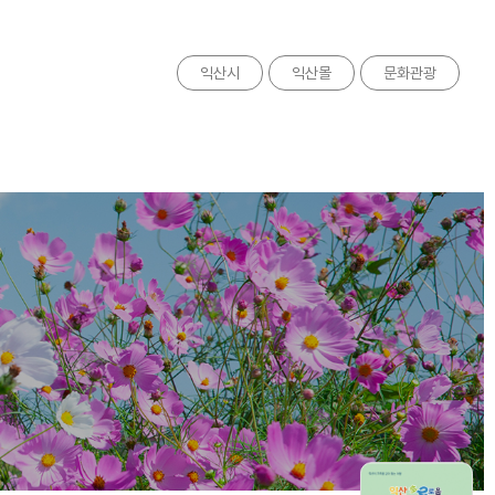
익산시
익산몰
문화관광