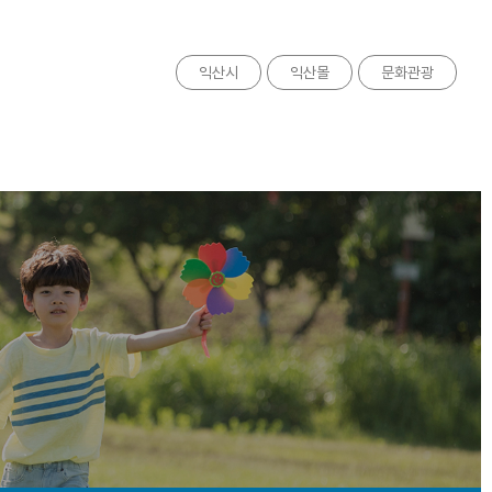
익산시
익산몰
문화관광