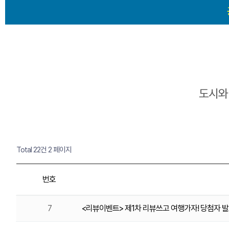
도시와
Total 22건
2 페이지
번호
7
<리뷰이벤트> 제1차 리뷰쓰고 여행가자! 당첨자 