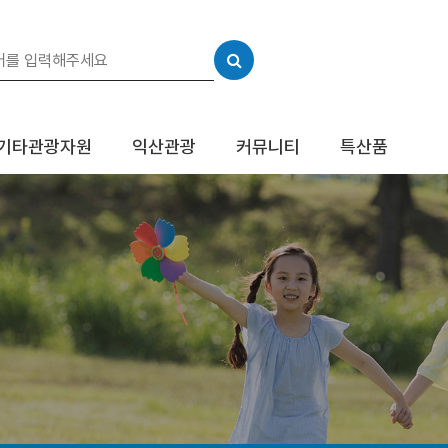
기타관광자원
익산관광
커뮤니티
특산품