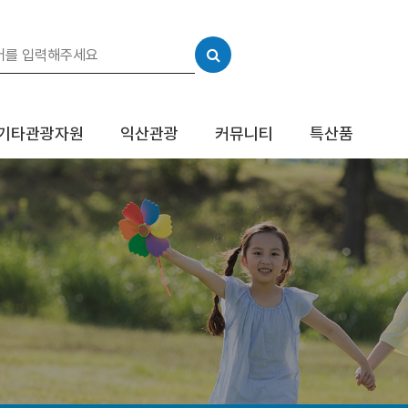
기타관광자원
익산관광
커뮤니티
특산품