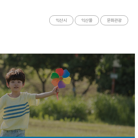
익산시
익산몰
문화관광