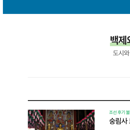
백제
도시와
조선 후기 
숭림사