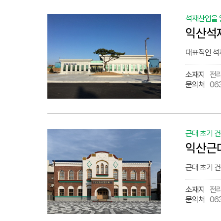
석재산업을 
익산석
대표적인 석
소재지
전라
문의처
06
근대 초기 
익산근
근대 초기 
소재지
전라
문의처
06