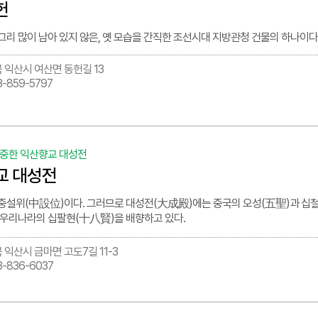
헌
그리 많이 남아 있지 않은, 옛 모습을 간직한 조선시대 지방관청 건물의 하나이다
 익산시 여산면 동헌길 13
3-859-5797
장중한 익산향교 대성전
교 대성전
중설위(中設位)이다. 그러므로 대성전(大成殿)에는 중국의 오성(五聖)과 십철(
 우리나라의 십팔현(十八賢)을 배향하고 있다.
 익산시 금마면 고도7길 11-3
3-836-6037