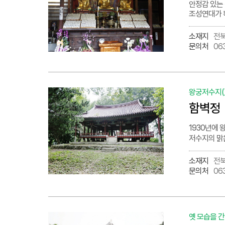
안정감 있는 
조성연대가 
소재지
전북
문의처
06
왕궁저수지(
함벽정
1930년에
저수지의 맑은
소재지
전북
문의처
06
옛 모습을 