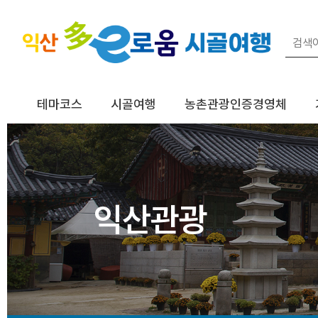
테마코스
시골여행
농촌관광인증경영체
익산관광