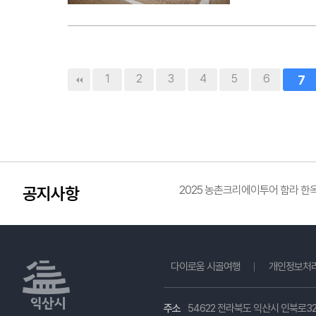
맨끝
1
2
3
4
5
6
7
공지사항
2025 농촌크리에이투어 함라 
다이로움 시골여행
개인정보처
주소
54622 전라북도 익산시 인북로32