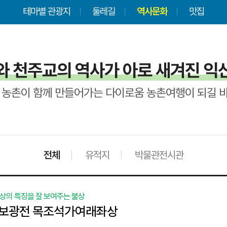
테마별 관광지
둘레길
역사문화
맛집
와 천주교의 역사가 아로 새겨진 익
 농촌이 함께 만들어가는 다이로움 농촌여행이 되길 
전체
유적지
박물관전시관
불상의 특징을 잘 보여주는 불상
 보광전 목조석가여래좌상