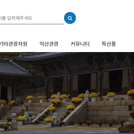
기타관광자원
익산관광
커뮤니티
특산품