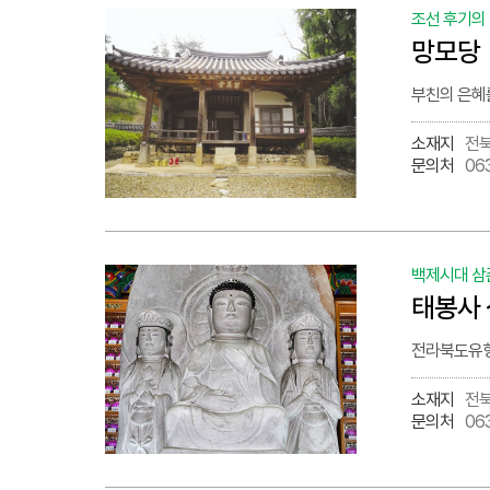
조선 후기의
망모당
부친의 은혜
소재지
전북
문의처
06
백제시대 삼
태봉사
전라북도유형
소재지
전북
문의처
06