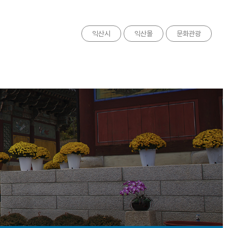
익산시
익산몰
문화관광