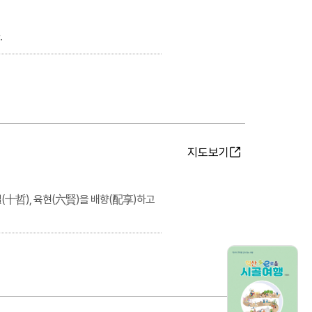
.
지도보기
十哲), 육현(六賢)을 배향(配享)하고