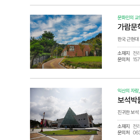
문화인의 교
가람문
한국 근현대
소재지
전라
문의처
157
익산의 자랑
보석박
진귀한 보석 
소재지
전라
문의처
06