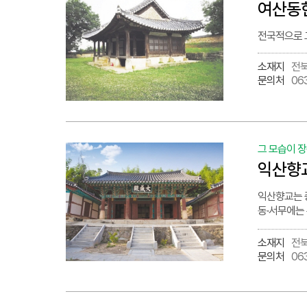
여산동
전국적으로 
소재지
전북
문의처
06
그 모습이 
익산향
익산향교는 
동·서무에는
소재지
전북
문의처
06