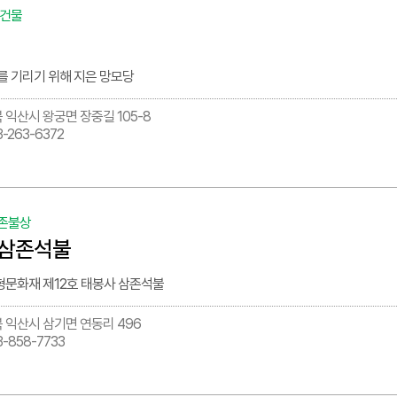
 건물
를 기리기 위해 지은 망모당
 익산시 왕궁면 장중길 105-8
3-263-6372
존불상
 삼존석불
문화재 제12호 태봉사 삼존석불
 익산시 삼기면 연동리 496
3-858-7733