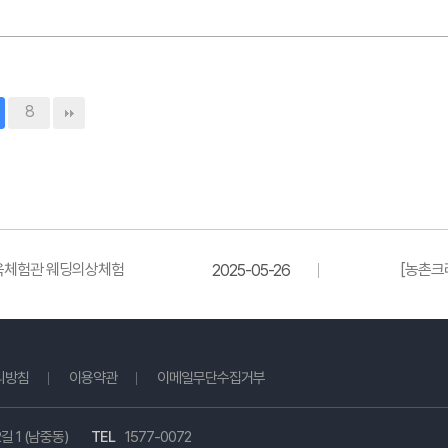
8
한옥체험관 웨딩의상체험
[농촌크
2025-05-26
리방침
이용약관
이메일무단수집거부
길 1 (남중동)
TEL
1577-0072