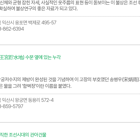
신체와 균형 잡힌 자세, 사실적인 옷주름의 표현 등이 돋보이는 이 불상은 조선 
확실하여 불상연구의 좋은 자료가 되고 있다.
 익산시 웅포면 백제로 495-57
3-862-6394
王宮貯水地) 수문 옆에 있는 누각
 왕궁저수지의 제방이 완성된 것을 기념하여 이 고장의 부호였던 송병우(宋炳雨)
 물을 그려 ‘함벽정’이란 이름을 붙였다.
 익산시 왕궁면 동용리 572-4
3-859-5797
간직한 조선시대의 관아건물