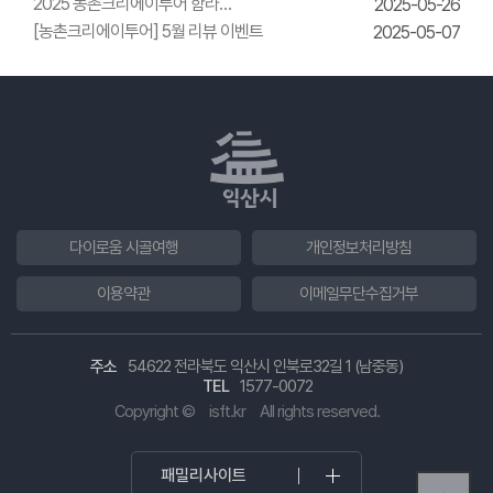
2025 농촌크리에이투어 함라
2025-05-26
한옥체험관 웨딩의상체험
[농촌크리에이투어] 5월 리뷰 이벤트
2025-05-07
다이로움 시골여행
개인정보처리방침
이용약관
이메일무단수집거부
주소
54622 전라북도 익산시 인북로32길 1 (남중동)
TEL
1577-0072
Copyright ©
isft.kr
All rights reserved.
패밀리사이트