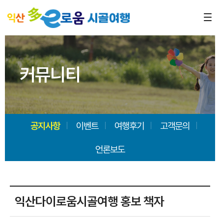
커뮤니티
공지사항
이벤트
여행후기
고객문의
언론보도
익산다이로움시골여행 홍보 책자