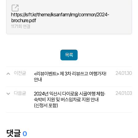
https://isft.kr/theme/iksanfarm/img/common/2024-
brochure.pdf
1171회 연결
목록
이전글
24.01.30
<리뷰이벤트> 제 3차 리뷰쓰고 여행가자!
안내
다음글
24.01.03
2024년 익산시 다이로움 시골여행 체험·
숙박비 지원 및 버스임차료 지원 안내
(신청서 포함)
댓글
0