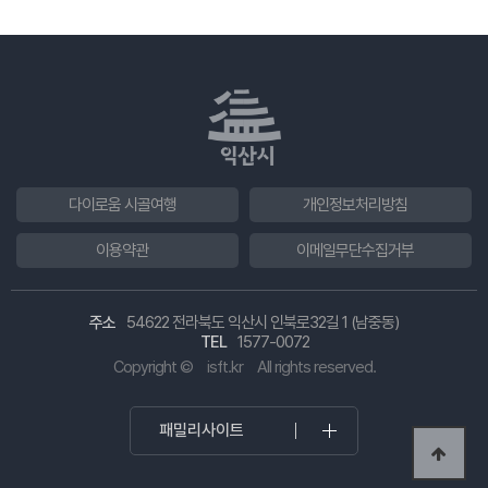
다이로움 시골여행
개인정보처리방침
이용약관
이메일무단수집거부
주소
54622 전라북도 익산시 인북로32길 1 (남중동)
TEL
1577-0072
Copyright ©
isft.kr
All rights reserved.
패밀리사이트