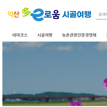
테마코스
시골여행
농촌관광인증경영체