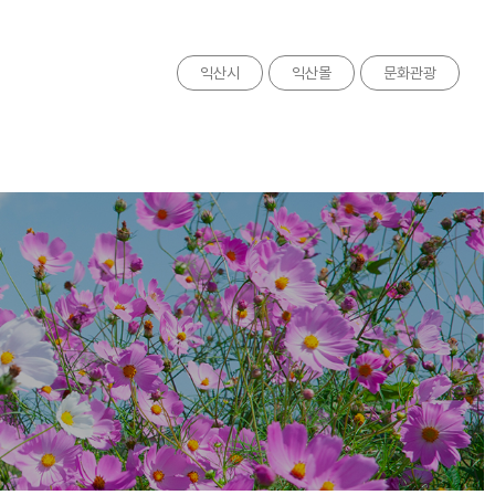
익산시
익산몰
문화관광